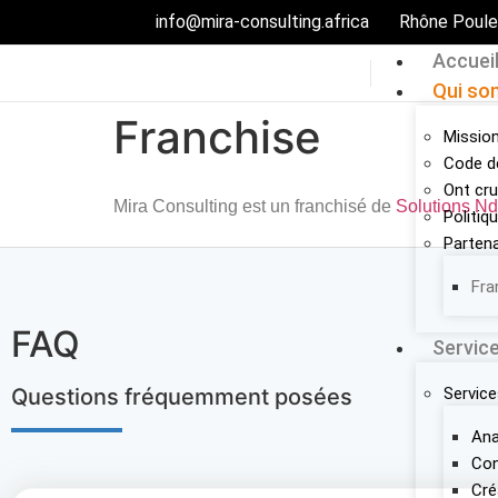
info@mira-consulting.africa
Rhône Poule
Accuei
Qui so
Franchise
Mission
Code d
Ont cr
Mira Consulting est un franchisé de
Solutions N
Politiq
Partena
Fra
FAQ
Servic
Service
Questions fréquemment posées
Ana
Con
Cré