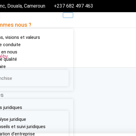
nc, Douala, Cameroun
+237 682 497 463
l
mmes nous ?
s, visions et valeurs
e conduite
u en nous
déby
.
ue qualité
ire
nchise
es
s juridiques
lyse juridique
seils et suivi juridiques
ation d’entreprise