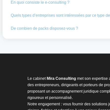
En quoi consiste le e-consulting ?
Quels types d’entreprises sont intéressées par ce type de
De combien de packs disposez-vous ?
Le cabinet
Mira Consulting
met son expertise 
des entrepreneurs, dirigeants et porteurs de proj
proposant un accompagnement juridique compl
rigoureux et personnalisé.
Notre engagement : vous fournir des solutions j