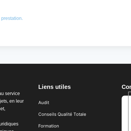
 prestation.
Liens utiles
Co
au service
ets, en leur
Audit
et,
Conseils Qualité Totale
uridiques
Formation