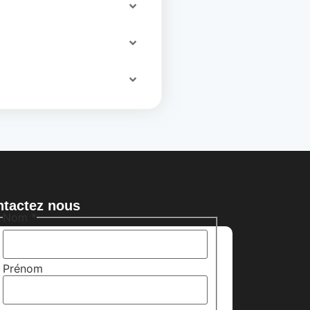
ntactez nous
Nom
*
Prénom